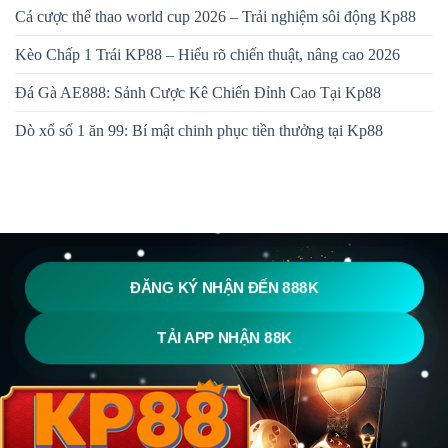
Cá cược thể thao world cup 2026 – Trải nghiệm sôi động Kp88
Kèo Chấp 1 Trái KP88 – Hiểu rõ chiến thuật, nâng cao 2026
Đá Gà AE888: Sảnh Cược Kê Chiến Đỉnh Cao Tại Kp88
Dò xổ số 1 ăn 99: Bí mật chinh phục tiền thưởng tại Kp88
ĐĂNG KÝ NHẬN ĐẾN 888K
TẢI APP NHẬN 88K