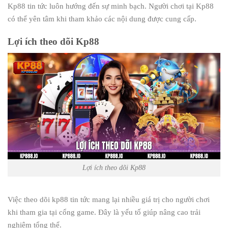
Kp88 tin tức luôn hướng đến sự minh bạch. Người chơi tại Kp88
có thể yên tâm khi tham khảo các nội dung được cung cấp.
Lợi ích theo dõi Kp88
Lợi ích theo dõi Kp88
Việc theo dõi kp88 tin tức mang lại nhiều giá trị cho người chơi
khi tham gia tại cổng game. Đây là yếu tố giúp nâng cao trải
nghiệm tổng thể.