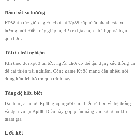
Nắm bắt xu hướng
KP88 tin tức giúp người chơi tại Kp88 cập nhật nhanh các xu
hướng mới. Điều này giúp họ đưa ra lựa chọn phù hợp và hiệu
quả hơn.
Tối ưu trải nghiệm
Khi theo dõi kp88 tin tức, người chơi có thể tận dụng các thông tin
để cải thiện trải nghiệm. Cổng game Kp88 mang đến nhiều nội
dung hữu ích hỗ trợ quá trình này.
Tăng độ hiểu biết
Danh mục tin tức Kp88 giúp người chơi hiểu rõ hơn về hệ thống
và dịch vụ tại Kp88. Điều này góp phần nâng cao sự tự tin khi
tham gia.
Lời kết