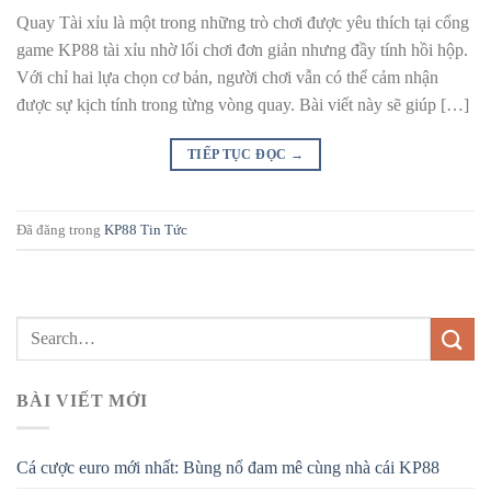
Quay Tài xỉu là một trong những trò chơi được yêu thích tại cổng
game KP88 tài xỉu nhờ lối chơi đơn giản nhưng đầy tính hồi hộp.
Với chỉ hai lựa chọn cơ bản, người chơi vẫn có thể cảm nhận
được sự kịch tính trong từng vòng quay. Bài viết này sẽ giúp […]
TIẾP TỤC ĐỌC
→
Đã đăng trong
KP88 Tin Tức
BÀI VIẾT MỚI
Cá cược euro mới nhất: Bùng nổ đam mê cùng nhà cái KP88