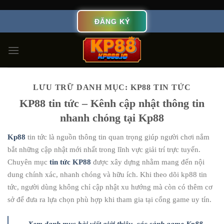
Chuyển
ĐĂNG KÝ
đến
nội
dung
LƯU TRỮ DANH MỤC:
KP88 TIN TỨC
KP88 tin tức – Kênh cập nhật thông tin
nhanh chóng tại Kp88
Kp88
tin tức là nguồn thông tin quan trọng giúp người chơi nắm
bắt những cập nhật mới nhất trong lĩnh vực giải trí trực tuyến.
Chuyên mục
tin tức KP88
được xây dựng nhằm mang đến nội
dung chính xác, nhanh chóng và hữu ích. Khi theo dõi kp88 tin
tức, người dùng không chỉ cập nhật xu hướng mà còn có thêm cơ
sở để đưa ra lựa chọn phù hợp khi tham gia tại cổng game uy tín.
Xem danh mục bài viết giới thiệu các sảnh game Kp88