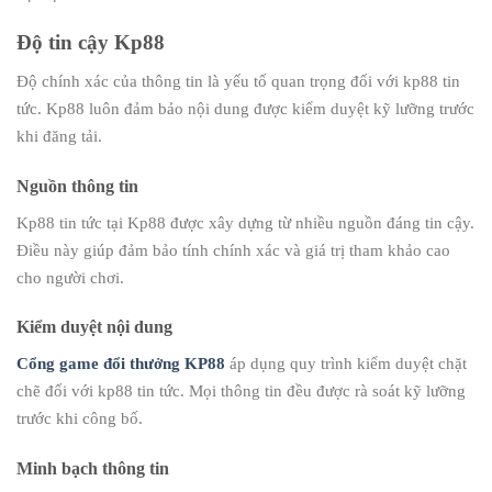
Độ tin cậy Kp88
Độ chính xác của thông tin là yếu tố quan trọng đối với kp88 tin
tức. Kp88 luôn đảm bảo nội dung được kiểm duyệt kỹ lưỡng trước
khi đăng tải.
Nguồn thông tin
Kp88 tin tức tại Kp88 được xây dựng từ nhiều nguồn đáng tin cậy.
Điều này giúp đảm bảo tính chính xác và giá trị tham khảo cao
cho người chơi.
Kiểm duyệt nội dung
Cổng game đổi thưởng KP88
áp dụng quy trình kiểm duyệt chặt
chẽ đối với kp88 tin tức. Mọi thông tin đều được rà soát kỹ lưỡng
trước khi công bố.
Minh bạch thông tin