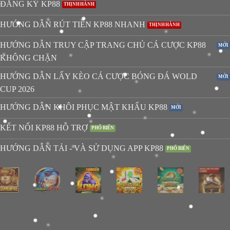
ĐĂNG KÝ KP88
HƯỚNG DẪN RÚT TIỀN KP88 NHANH
HƯỚNG DẪN TRUY CẬP TRANG CHỦ CÁ CƯỢC KP88
KHÔNG CHẶN
HƯỚNG DẪN LẤY KÈO CÁ CƯỢC BÓNG ĐÁ WOLD
CUP 2026
HƯỚNG DẪN KHÔI PHỤC MẬT KHẨU KP88
KẾT NỐI KP88 HỖ TRỢ
HƯỚNG DẪN TẢI - VÀ SỬ DỤNG APP KP88