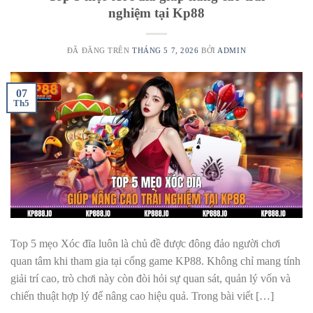
nghiệm tại Kp88
ĐÃ ĐĂNG TRÊN
THÁNG 5 7, 2026
BỞI
ADMIN
07
Th5
Top 5 mẹo Xóc đĩa luôn là chủ đề được đông đảo người chơi
quan tâm khi tham gia tại cổng game KP88. Không chỉ mang tính
giải trí cao, trò chơi này còn đòi hỏi sự quan sát, quản lý vốn và
chiến thuật hợp lý để nâng cao hiệu quả. Trong bài viết […]