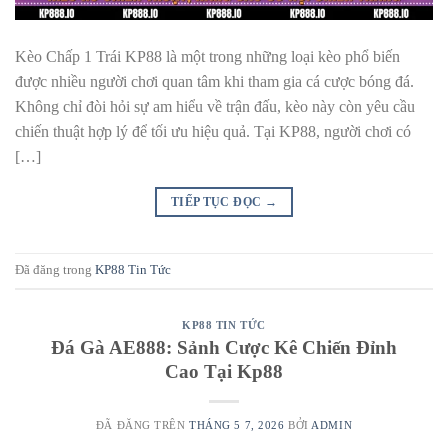
Kèo Chấp 1 Trái KP88 là một trong những loại kèo phổ biến
được nhiều người chơi quan tâm khi tham gia cá cược bóng đá.
Không chỉ đòi hỏi sự am hiểu về trận đấu, kèo này còn yêu cầu
chiến thuật hợp lý để tối ưu hiệu quả. Tại KP88, người chơi có
[…]
TIẾP TỤC ĐỌC
→
Đã đăng trong
KP88 Tin Tức
KP88 TIN TỨC
Đá Gà AE888: Sảnh Cược Kê Chiến Đỉnh
Cao Tại Kp88
ĐÃ ĐĂNG TRÊN
THÁNG 5 7, 2026
BỞI
ADMIN