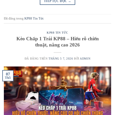
TIẾP TỤC ĐỌC
→
Đã đăng trong
KP88 Tin Tức
KP88 TIN TỨC
Kèo Chấp 1 Trái KP88 – Hiểu rõ chiến
thuật, nâng cao 2026
ĐÃ ĐĂNG TRÊN
THÁNG 5 7, 2026
BỞI
ADMIN
07
Th5