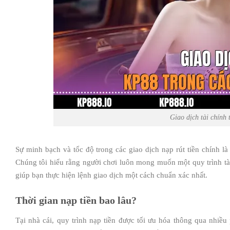
Giao dịch tài chính 
Sự minh bạch và tốc độ trong các giao dịch nạp rút tiền chính l
Chúng tôi hiểu rằng người chơi luôn mong muốn một quy trình tài
giúp bạn thực hiện lệnh giao dịch một cách chuẩn xác nhất.
Thời gian nạp tiền bao lâu?
Tại nhà cái, quy trình nạp tiền được tối ưu hóa thông qua nhiều