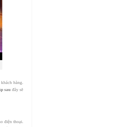
g khách hàng.
ặp sau
đây sẽ
o điện thoại.