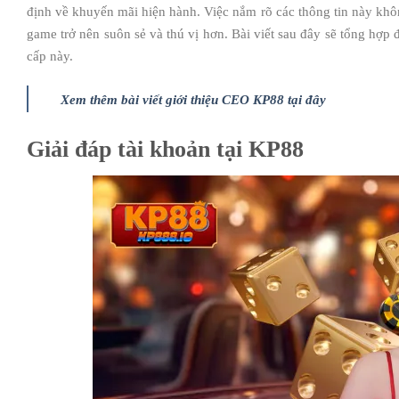
định về khuyến mãi hiện hành. Việc nắm rõ các thông tin này khôn
game trở nên suôn sẻ và thú vị hơn. Bài viết sau đây sẽ tổng hợp
cấp này.
Xem thêm bài viết giới thiệu CEO KP88 tại đây
Giải đáp tài khoản tại KP88