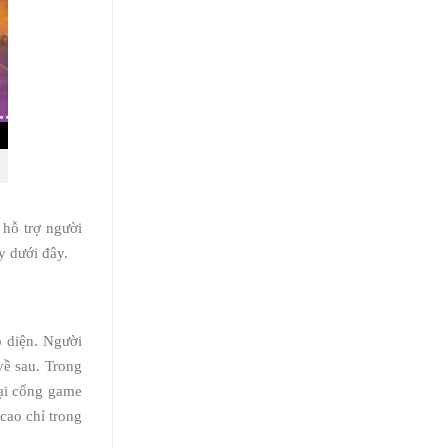
 hỗ trợ người
y dưới đây.
o diện. Người
về sau. Trong
tại cổng game
cao chỉ trong