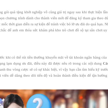
gói quà tặng khởi nghiệp vô cùng giá trị ngay sau khi thực hiện lần
họn chương trình dành cho thành viên mới để đăng ký tham gia theo đ
 mốc thời gian diễn ra sự kiện để tránh việc bỏ lỡ ưu đãi do quá hạn. N
hắc để anh em thỏa sức khám phá kho trò chơi đồ sộ tại sân chơi uy
rước khi có thể rút tiền thưởng khuyến mãi về tài khoản ngân hàng của
rạng lạm dụng ưu đãi, điều này đã được nêu rõ trong các nội dung
Câ
anh thu vòng cược sẽ có sự khác biệt, vì vậy bạn cần tìm hiểu kỹ trướ
i viên dễ dàng theo dõi tiến độ và hoàn thành điều kiện để tận hưởng