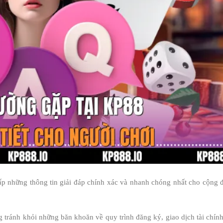
 những thông tin giải đáp chính xác và nhanh chóng nhất cho cộng đ
ông tránh khỏi những băn khoăn về quy trình đăng ký, giao dịch tài chín