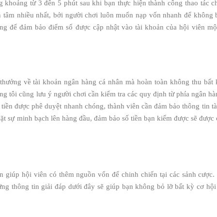
g khoảng từ 3 đến 5 phút sau khi bạn thực hiện thành công thao tác 
 tâm nhiều nhất, bởi người chơi luôn muốn nạp vốn nhanh để không b
ống để đảm bảo điểm số được cập nhật vào tài khoản của hội viên mộ
n thưởng về tài khoản ngân hàng cá nhân mà hoàn toàn không thu bất
ng tôi cũng lưu ý người chơi cần kiểm tra các quy định từ phía ngân hàn
út tiền được phê duyệt nhanh chóng, thành viên cần đảm bảo thông tin t
đặt sự minh bạch lên hàng đầu, đảm bảo số tiền bạn kiếm được sẽ được 
ớn giúp hội viên có thêm nguồn vốn để chinh chiến tại các sảnh cược
ng thông tin giải đáp dưới đây sẽ giúp bạn không bỏ lỡ bất kỳ cơ hộ