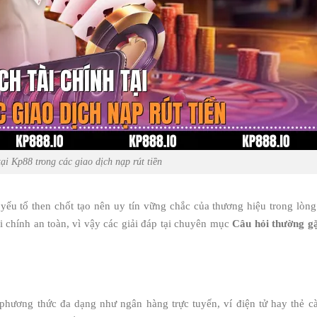
tại Kp88 trong các giao dịch nạp rút tiền
à yếu tố then chốt tạo nên uy tín vững chắc của thương hiệu trong lòn
 chính an toàn, vì vậy các giải đáp tại chuyên mục
Câu hỏi thường g
 phương thức đa dạng như ngân hàng trực tuyến, ví điện tử hay thẻ cà