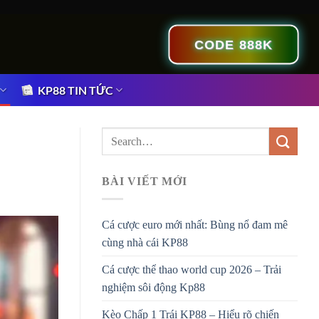
CODE 888K
KP88 TIN TỨC
BÀI VIẾT MỚI
Cá cược euro mới nhất: Bùng nổ đam mê
cùng nhà cái KP88
Cá cược thể thao world cup 2026 – Trải
nghiệm sôi động Kp88
Kèo Chấp 1 Trái KP88 – Hiểu rõ chiến