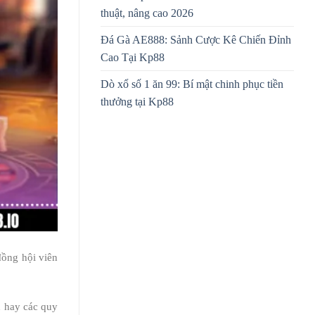
thuật, nâng cao 2026
Đá Gà AE888: Sảnh Cược Kê Chiến Đỉnh
Cao Tại Kp88
Dò xổ số 1 ăn 99: Bí mật chinh phục tiền
thưởng tại Kp88
ồng hội viên
h hay các quy