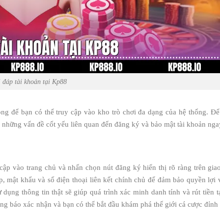
 đáp tài khoản tại Kp88
rọng để bạn có thể truy cập vào kho trò chơi đa dạng của hệ thống. Để
 những vấn đề cốt yếu liên quan đến đăng ký và bảo mật tài khoản nga
 cập vào trang chủ và nhấn chọn nút đăng ký hiển thị rõ ràng trên gia
, mật khẩu và số điện thoại liên kết chính chủ để đảm bảo quyền lợi 
 dụng thông tin thật sẽ giúp quá trình xác minh danh tính và rút tiền 
ông báo xác nhận và bạn có thể bắt đầu khám phá thế giới cá cược đỉnh 