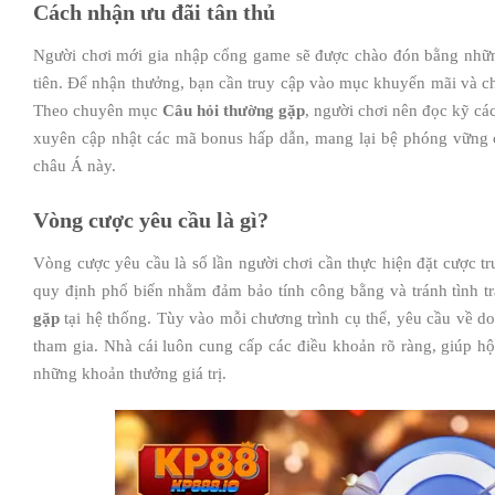
Cách nhận ưu đãi tân thủ
Người chơi mới gia nhập cổng game sẽ được chào đón bằng những 
tiên. Để nhận thưởng, bạn cần truy cập vào mục khuyến mãi và c
Theo chuyên mục
Câu hỏi thường gặp
, người chơi nên đọc kỹ các
xuyên cập nhật các mã bonus hấp dẫn, mang lại bệ phóng vững c
châu Á này.
Vòng cược yêu cầu là gì?
Vòng cược yêu cầu là số lần người chơi cần thực hiện đặt cược t
quy định phổ biến nhằm đảm bảo tính công bằng và tránh tình t
gặp
tại hệ thống. Tùy vào mỗi chương trình cụ thể, yêu cầu về do
tham gia. Nhà cái luôn cung cấp các điều khoản rõ ràng, giúp hộ
những khoản thưởng giá trị.