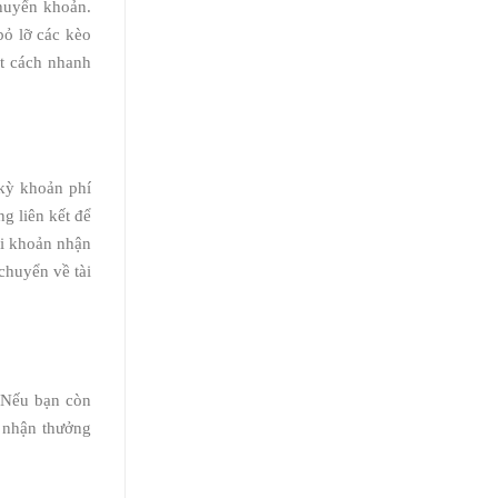
chuyển khoản.
ỏ lỡ các kèo
t cách nhanh
 kỳ khoản phí
g liên kết để
ài khoản nhận
chuyển về tài
. Nếu bạn còn
i nhận thưởng