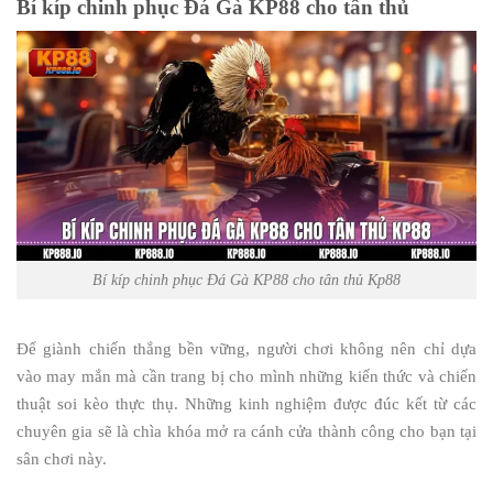
Bí kíp chinh phục Đá Gà KP88 cho tân thủ
Bí kíp chinh phục Đá Gà KP88 cho tân thủ Kp88
Để giành chiến thắng bền vững, người chơi không nên chỉ dựa
vào may mắn mà cần trang bị cho mình những kiến thức và chiến
thuật soi kèo thực thụ. Những kinh nghiệm được đúc kết từ các
chuyên gia sẽ là chìa khóa mở ra cánh cửa thành công cho bạn tại
sân chơi này.