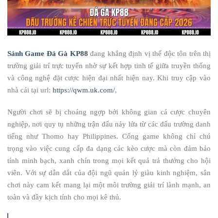
Sảnh Game Đá Gà KP88
đang khẳng định vị thế độc tôn trên thị
trường giải trí trực tuyến nhờ sự kết hợp tinh tế giữa truyền thống
và công nghệ đặt cược hiện đại nhất hiện nay. Khi truy cập vào
nhà cái tại url:
https://qwm.uk.com/
,
Người chơi sẽ bị choáng ngợp bởi không gian cá cược chuyên
nghiệp, nơi quy tụ những trận đấu nảy lửa từ các đấu trường danh
tiếng như Thomo hay Philippines.
Cổng game không chỉ chú
trọng vào việc cung cấp đa dạng các kèo cược mà còn đảm bảo
tính minh bạch, xanh chín trong mọi kết quả trả thưởng cho hội
viên. Với sự dẫn dắt của đội ngũ quản lý giàu kinh nghiệm, sân
chơi này cam kết mang lại một môi trường giải trí lành mạnh, an
toàn và đầy kịch tính cho mọi kê thủ.