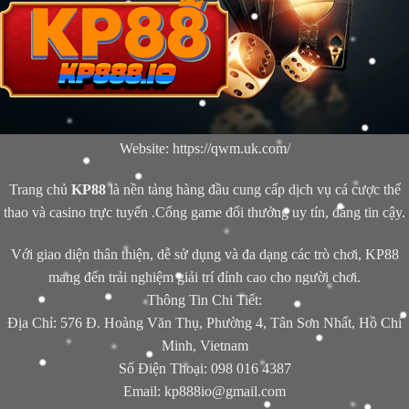
Website:
https://qwm.uk.com/
Trang chủ
KP88
là nền tảng hàng đầu cung cấp dịch vụ cá cược thể
thao và casino trực tuyến .Cổng game đổi thưởng uy tín, đáng tin cậy.
Với giao diện thân thiện, dễ sử dụng và đa dạng các trò chơi, KP88
mang đến trải nghiệm giải trí đỉnh cao cho người chơi.
Thông Tin Chi Tiết:
Địa Chỉ: 576 Đ. Hoàng Văn Thụ, Phường 4, Tân Sơn Nhất, Hồ Chí
Minh, Vietnam
Số Điện Thoại: 098 016 4387
Email:
kp888io@gmail.com